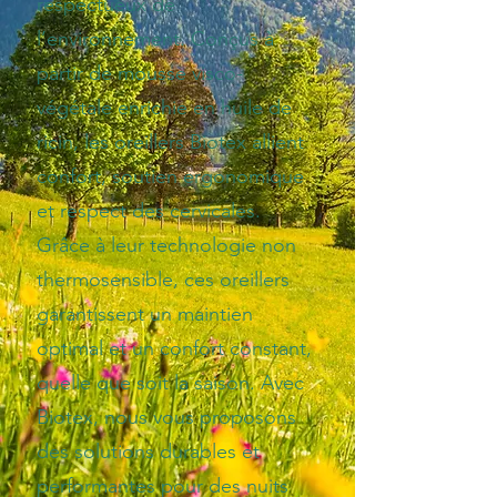
respectueux de
l’environnement. Conçus à
partir de mousse visco-
végétale enrichie en huile de
ricin, les oreillers Biotex allient
confort, soutien ergonomique
et respect des cervicales.
Grâce à leur technologie non
thermosensible, ces oreillers
garantissent un maintien
optimal et un confort constant,
quelle que soit la saison. Avec
Biotex, nous vous proposons
des solutions durables et
performantes pour des nuits